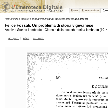
H
ome
P
resentazione
C
at
Home
:
indice testate
:
scheda
:
volumi/anni
:
fascicoli
:
articoli
: doc articolo
Felice Fossati. Un problema di storia vigevanese
Archivio Storico Lombardo : Giornale della società storica lombarda (1914 
art. prec.
indice
art. succ.