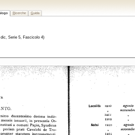
alogo
R
icerche
G
uida
dic, Serie 5, Fascicolo 4)