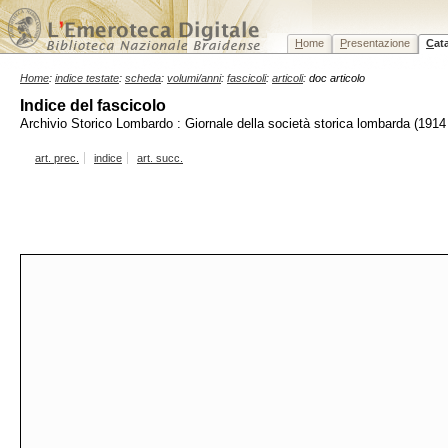
H
ome
P
resentazione
C
at
Home
:
indice testate
:
scheda
:
volumi/anni
:
fascicoli
:
articoli
: doc articolo
Indice del fascicolo
Archivio Storico Lombardo : Giornale della società storica lombarda (1914 
art. prec.
indice
art. succ.