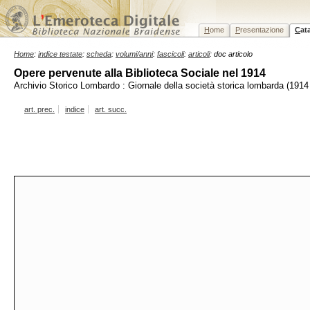
H
ome
P
resentazione
C
at
Home
:
indice testate
:
scheda
:
volumi/anni
:
fascicoli
:
articoli
: doc articolo
Opere pervenute alla Biblioteca Sociale nel 1914
Archivio Storico Lombardo : Giornale della società storica lombarda (1914 
art. prec.
indice
art. succ.