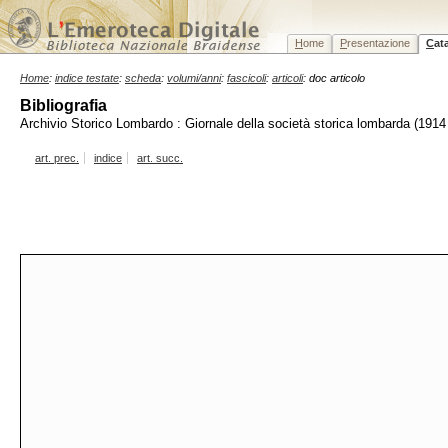
H
ome
P
resentazione
C
at
Home
:
indice testate
:
scheda
:
volumi/anni
:
fascicoli
:
articoli
: doc articolo
Bibliografia
Archivio Storico Lombardo : Giornale della società storica lombarda (1914 
art. prec.
indice
art. succ.