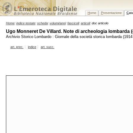
H
ome
P
resentazione
C
at
Home
:
indice testate
:
scheda
:
volumi/anni
:
fascicoli
:
articoli
: doc articolo
Ugo Monneret De Villard. Note di archeologia lombarda (c
Archivio Storico Lombardo : Giornale della società storica lombarda (1914 
art. prec.
indice
art. succ.