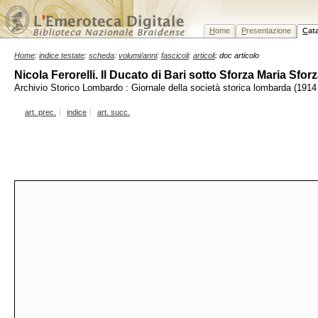
H
ome
P
resentazione
C
at
Home
:
indice testate
:
scheda
:
volumi/anni
:
fascicoli
:
articoli
: doc articolo
Nicola Ferorelli. Il Ducato di Bari sotto Sforza Maria Sfor
Archivio Storico Lombardo : Giornale della società storica lombarda (1914 
art. prec.
indice
art. succ.