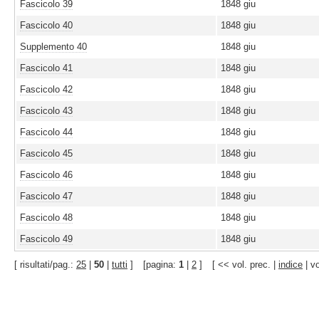
Fascicolo 39
1848 giu
Fascicolo 40
1848 giu
Supplemento 40
1848 giu
Fascicolo 41
1848 giu
Fascicolo 42
1848 giu
Fascicolo 43
1848 giu
Fascicolo 44
1848 giu
Fascicolo 45
1848 giu
Fascicolo 46
1848 giu
Fascicolo 47
1848 giu
Fascicolo 48
1848 giu
Fascicolo 49
1848 giu
[ risultati/pag.:
25
|
50
|
tutti
]
[pagina:
1
|
2
]
[ << vol. prec. |
indice
| v