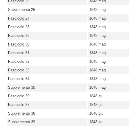
Fascicolo 25
1848 mag
Supplemento 26
1848 mag
Fascicolo 27
1848 mag
Fascicolo 28
1848 mag
Fascicolo 29
1848 mag
Fascicolo 30
1848 mag
Fascicolo 31
1848 mag
Fascicolo 32
1848 mag
Fascicolo 33
1848 mag
Fascicolo 34
1848 mag
Supplemento 35
1848 mag
Fascicolo 36
1848 giu
Fascicolo 37
1848 giu
Supplemento 38
1848 giu
Supplemento 39
1848 giu