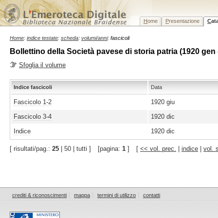
H
ome
P
resentazione
C
at
Home
:
indice testate
:
scheda
:
volumi/anni
: fascicoli
Bollettino della Società pavese di storia patria (1920 gen 
Sfoglia il volume
Indice fascicoli
Data
Fascicolo 1-2
1920 giu
Fascicolo 3-4
1920 dic
Indice
1920 dic
[ risultati/pag.:
25
| 50 | tutti ]
[pagina:
1
]
[
<< vol. prec.
|
indice
|
vol. 
crediti & riconoscimenti
mappa
termini di utilizzo
contatti