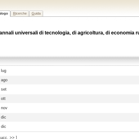
alogo
R
icerche
G
uida
ali universali di tecnologia, di agricoltura, di economia rur
 lug
 ago
 set
 ott
 nov
 dic
 dic
succ. >>
]