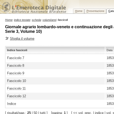
H
ome
P
resentazione
C
at
Home
:
indice testate
:
scheda
:
volumi/anni
: fascicoli
Giornale agrario lombardo-veneto e continuazione degli ann
Serie 3, Volume 10)
Sfoglia il volume
Indice fascicoli
Data
Fascicolo 7
1853
Fascicolo 8
1853
Fascicolo 9
1853
Fascicolo 10
1853
Fascicolo 11
1853
Fascicolo 12
1853
Indice
1853
[ risultati/pag.:
25
| 50 | tutti ]
[pagina:
1
]
[
<< vol. prec.
|
indice
|
vol. 