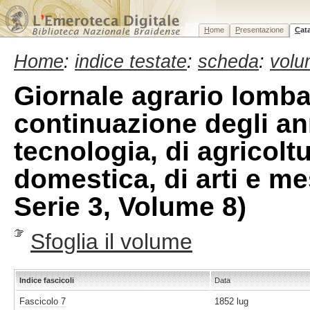
H
ome
P
resentazione
C
at
Home
:
indice testate
:
scheda
:
volu
Giornale agrario lomb
continuazione degli ann
tecnologia, di agricolt
domestica, di arti e mes
Serie 3, Volume 8)
Sfoglia il volume
Indice fascicoli
Data
Fascicolo 7
1852 lug