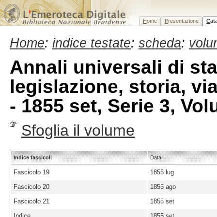
H
ome
P
resentazione
C
at
Home
:
indice testate
:
scheda
:
volu
Annali universali di st
legislazione, storia, v
- 1855 set, Serie 3, Vo
Sfoglia il volume
Indice fascicoli
Data
Fascicolo 19
1855 lug
Fascicolo 20
1855 ago
Fascicolo 21
1855 set
Indice
1855 set