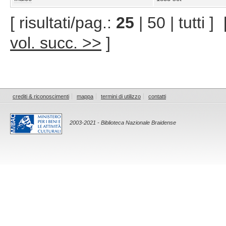
[ risultati/pag.:
25
| 50 | tutti ]
vol. succ. >>
]
crediti & riconoscimenti
mappa
termini di utilizzo
contatti
2003-2021 - Biblioteca Nazionale Braidense