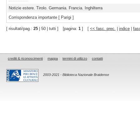
Notizie estere. Tirolo. Germania. Francia. Inghilterra
Corrispondenza importante [ Parigi ]
[ risultati/pag.:
25
| 50 | tutti ]
[pagina:
1
]
[
<< fasc. prec.
|
indice
|
fas
crediti & riconoscimenti
mappa
termini di utilizzo
contatti
2003-2021 - Biblioteca Nazionale Braidense