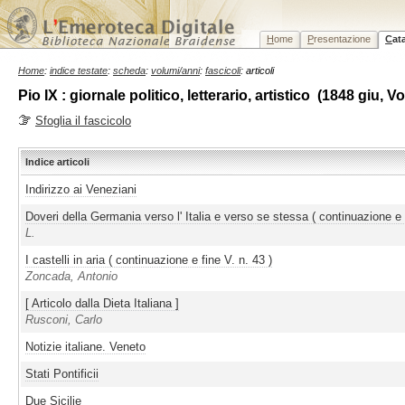
H
ome
P
resentazione
C
at
Home
:
indice testate
:
scheda
:
volumi/anni
:
fascicoli
: articoli
Pio IX : giornale politico, letterario, artistico (1848 giu, 
Sfoglia il fascicolo
Indice articoli
Indirizzo ai Veneziani
Doveri della Germania verso l' Italia e verso se stessa ( continuazione e 
L.
I castelli in aria ( continuazione e fine V. n. 43 )
Zoncada, Antonio
[ Articolo dalla Dieta Italiana ]
Rusconi, Carlo
Notizie italiane. Veneto
Stati Pontificii
Due Sicilie