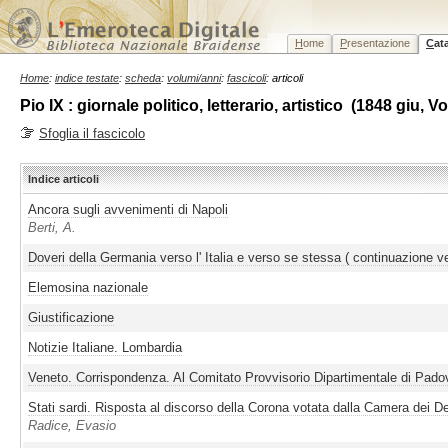
H
ome
P
resentazione
C
at
Home
:
indice testate
:
scheda
:
volumi/anni
:
fascicoli
: articoli
Pio IX : giornale politico, letterario, artistico (1848 giu, 
Sfoglia il fascicolo
Indice articoli
Ancora sugli avvenimenti di Napoli
Berti, A.
Doveri della Germania verso l' Italia e verso se stessa ( continuazione ve
Elemosina nazionale
Giustificazione
Notizie Italiane. Lombardia
Veneto. Corrispondenza. Al Comitato Provvisorio Dipartimentale di Pado
Stati sardi. Risposta al discorso della Corona votata dalla Camera dei De
Radice, Evasio