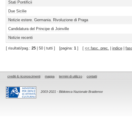
Stati Pontificii
Due Sicilie
Notizie estere. Germania. Rivoluzione di Praga
Candidatura del Principe di Joinville
Notizie recenti
[ risultati/pag.:
25
| 50 | tutti ]
[pagina:
1
]
[
<< fasc. prec.
|
indice
|
fas
crediti & riconoscimenti
mappa
termini di utilizzo
contatti
2003-2021 - Biblioteca Nazionale Braidense