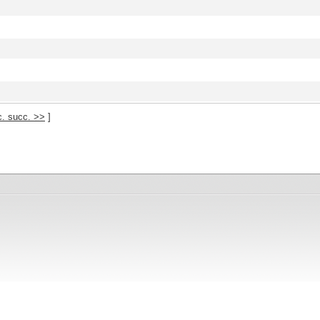
c. succ. >>
]