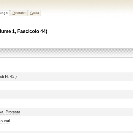
alogo
R
icerche
G
uida
Volume 1, Fascicolo 44)
di N. 43 )
va. Protesta
putati