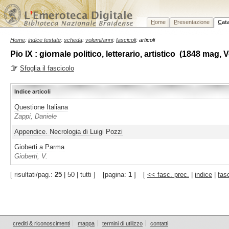
H
ome
P
resentazione
C
at
Home
:
indice testate
:
scheda
:
volumi/anni
:
fascicoli
: articoli
Pio IX : giornale politico, letterario, artistico (1848 ma
Sfoglia il fascicolo
Indice articoli
Questione Italiana
Zappi, Daniele
Appendice. Necrologia di Luigi Pozzi
Gioberti a Parma
Gioberti, V.
[ risultati/pag.:
25
| 50 | tutti ]
[pagina:
1
]
[
<< fasc. prec.
|
indice
|
fas
crediti & riconoscimenti
mappa
termini di utilizzo
contatti