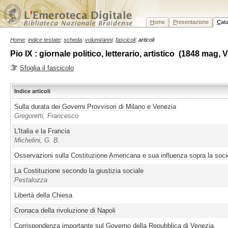
H
ome
P
resentazione
C
at
Home
:
indice testate
:
scheda
:
volumi/anni
:
fascicoli
: articoli
Pio IX : giornale politico, letterario, artistico (1848 mag,
Sfoglia il fascicolo
Indice articoli
Sulla durata dei Governi Provvisori di Milano e Venezia
Gregoretti, Francesco
L'Italia e la Francia
Michelini, G. B.
Osservazioni sulla Costituzione Americana e sua influenza sopra la socie
La Costituzione secondo la giustizia sociale
Pestalozza
Libertà della Chiesa
Cronaca della rivoluzione di Napoli
Corrispondenza importante sul Governo della Repubblica di Venezia