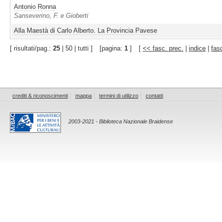
Antonio Ronna
Sanseverino, F. e Gioberti
Alla Maestà di Carlo Alberto. La Provincia Pavese
[ risultati/pag.:
25
| 50 | tutti ]
[pagina:
1
]
[
<< fasc. prec.
|
indice
|
fas
crediti & riconoscimenti
mappa
termini di utilizzo
contatti
2003-2021 - Biblioteca Nazionale Braidense