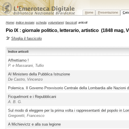
H
ome
P
resentazione
C
at
Home
:
indice testate
:
scheda
:
volumi/anni
:
fascicoli
: articoli
Pio IX : giornale politico, letterario, artistico (1848 mag,
Sfoglia il fascicolo
Indice articoli
Affrettiamo !
P. e Massarani, Tullio
Al Ministero della Pubblica Istruzione
De Castro, Vincenzo
Polemica. Il Governo Provvisorio Centrale della Lombardia alle Nazioni d
Ficquelmont e i Repubblicani
A. B. G.
Sul modo di eleggere per la prima volta i rappresentanti del popolo in Lo
Gregoretti, Francesco
A Michievictz e alla sua legione