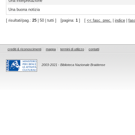
Una interpretazione
Una buona notizia
[ risultati/pag.:
25
| 50 | tutti ]
[pagina:
1
]
[
<< fasc. prec.
|
indice
|
fas
crediti & riconoscimenti
mappa
termini di utilizzo
contatti
2003-2021 - Biblioteca Nazionale Braidense