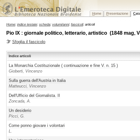
H
ome
P
resentazione
C
at
Home
:
indice testate
:
scheda
:
volumi/anni
:
fascicoli
: articoli
Pio IX : giornale politico, letterario, artistico (1848 mag,
Sfoglia il fascicolo
Indice articoli
La Monarchia Costituzionale ( continuazione e fine V. n. 15 )
Gioberti, Vincenzo
Sulla guerra dell'Austria in Italia
Matteucci, Vincenzo
Dell'Ufficio del Giornalista. II
Zoncada, A.
Un desiderio
Picci, G.
Come ponno giovare i volontari
L.