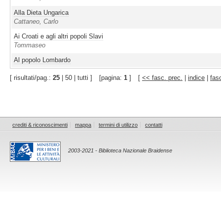
Alla Dieta Ungarica
Cattaneo, Carlo
Ai Croati e agli altri popoli Slavi
Tommaseo
Al popolo Lombardo
[ risultati/pag.:
25
| 50 | tutti ]
[pagina:
1
]
[
<< fasc. prec.
|
indice
|
fas
crediti & riconoscimenti
mappa
termini di utilizzo
contatti
2003-2021 - Biblioteca Nazionale Braidense