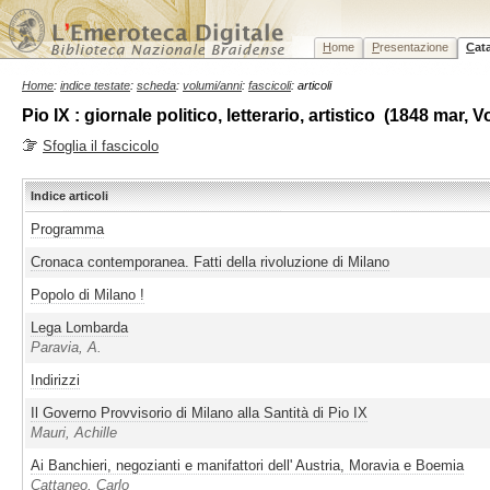
H
ome
P
resentazione
C
at
Home
:
indice testate
:
scheda
:
volumi/anni
:
fascicoli
: articoli
Pio IX : giornale politico, letterario, artistico (1848 mar, 
Sfoglia il fascicolo
Indice articoli
Programma
Cronaca contemporanea. Fatti della rivoluzione di Milano
Popolo di Milano !
Lega Lombarda
Paravia, A.
Indirizzi
Il Governo Provvisorio di Milano alla Santità di Pio IX
Mauri, Achille
Ai Banchieri, negozianti e manifattori dell' Austria, Moravia e Boemia
Cattaneo, Carlo