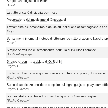
Siroppo antiflogistico di Briant
Briant
Estratto di caffè di cicoria gommoso
Preparazione dei medicamenti Omeopatici
Trattamento dell'amenorrea e dei dolori uterini che accompagnano e che 
Mojon
Schiarimenti intorno al metodo di ottenere l'estratto di aconito Napello p
Fava L.
Siroppo vermifugo di semencontra; formula di Bouillon-Lagrange
Bouillon-Lagrange
Siroppo di gomma arabica, di G. Righini
Righini G.
Enolaturo di estratto acquoso di aloe soccotrino composto; di Giovanni R
Righini Giovanni
Sunto di sperienze analitiche eseguite sul legno guajaco, guayacum offic
Righini Giovanni
Sotto-acetato di protossido di piombo liquido; di Giovanni Righini
Righini Giovanni
Nota sulla soffisticazione del sotto-carbonato di soda del commercio; di