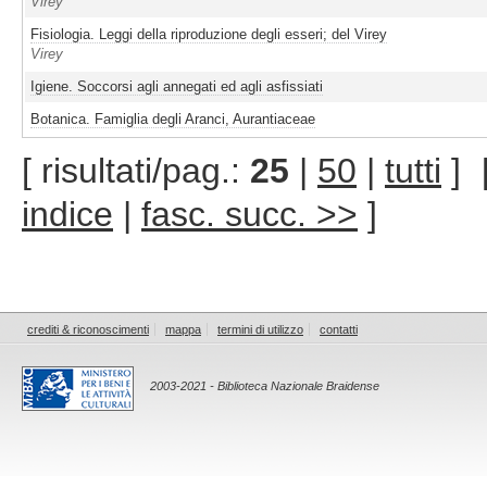
Virey
Fisiologia. Leggi della riproduzione degli esseri; del Virey
Virey
Igiene. Soccorsi agli annegati ed agli asfissiati
Botanica. Famiglia degli Aranci, Aurantiaceae
[ risultati/pag.:
25
|
50
|
tutti
]
indice
|
fasc. succ. >>
]
crediti & riconoscimenti
mappa
termini di utilizzo
contatti
2003-2021 - Biblioteca Nazionale Braidense