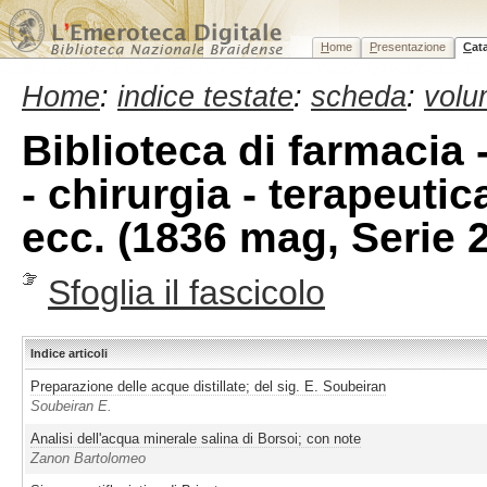
H
ome
P
resentazione
C
at
Home
:
indice testate
:
scheda
:
volu
Biblioteca di farmacia 
- chirurgia - terapeutic
ecc. (1836 mag, Serie 
Sfoglia il fascicolo
Indice articoli
Preparazione delle acque distillate; del sig. E. Soubeiran
Soubeiran E.
Analisi dell'acqua minerale salina di Borsoi; con note
Zanon Bartolomeo