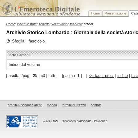
H
ome
P
resentazione
C
at
Home
:
indice testate
:
scheda
:
volumi/anni
:
fascicoli
: articoli
Archivio Storico Lombardo : Giornale della società storic
Sfoglia il fascicolo
Indice articoli
Indice del volume
[ risultati/pag.:
25
| 50 | tutti ]
[pagina:
1
]
[
<< fasc. prec.
|
indice
|
fas
crediti & riconoscimenti
mappa
termini di utilizzo
contatti
2003-2021 - Biblioteca Nazionale Braidense