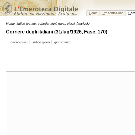
H
ome
P
resentazione
C
at
Home
:
indice testate
:
scheda
:
anni
:
mesi
:
giorni
: fascicolo
Corriere degli italiani (31/lug/1926, Fasc. 170)
giorno prec.
indice giorni
giorno succ.