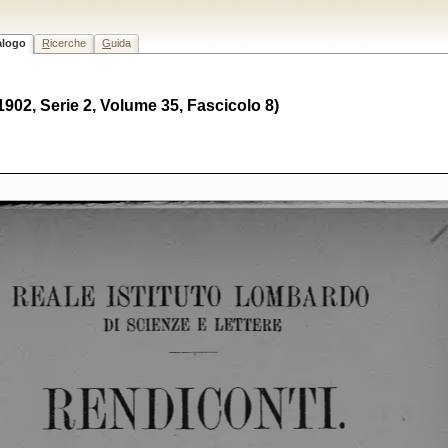
alogo
R
icerche
G
uida
(1902, Serie 2, Volume 35, Fascicolo 8)