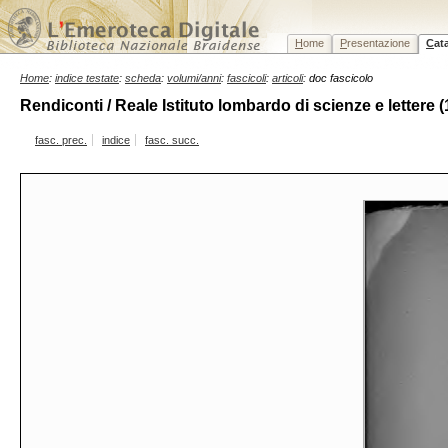
H
ome
P
resentazione
C
at
Home
:
indice testate
:
scheda
:
volumi/anni
:
fascicoli
:
articoli
: doc fascicolo
Rendiconti / Reale Istituto lombardo di scienze e lettere 
fasc. prec.
indice
fasc. succ.