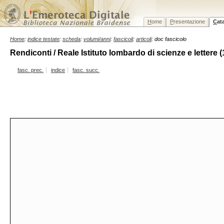
H
ome
P
resentazione
C
at
Home
:
indice testate
:
scheda
:
volumi/anni
:
fascicoli
:
articoli
: doc fascicolo
Rendiconti / Reale Istituto lombardo di scienze e lettere 
fasc. prec.
indice
fasc. succ.