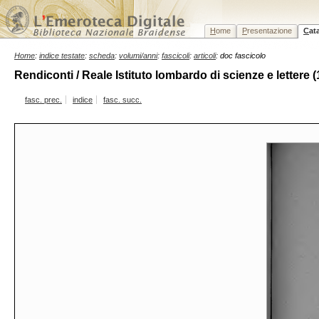
H
ome
P
resentazione
C
at
Home
:
indice testate
:
scheda
:
volumi/anni
:
fascicoli
:
articoli
: doc fascicolo
Rendiconti / Reale Istituto lombardo di scienze e lettere 
fasc. prec.
indice
fasc. succ.