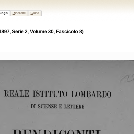
alogo
R
icerche
G
uida
(1897, Serie 2, Volume 30, Fascicolo 8)