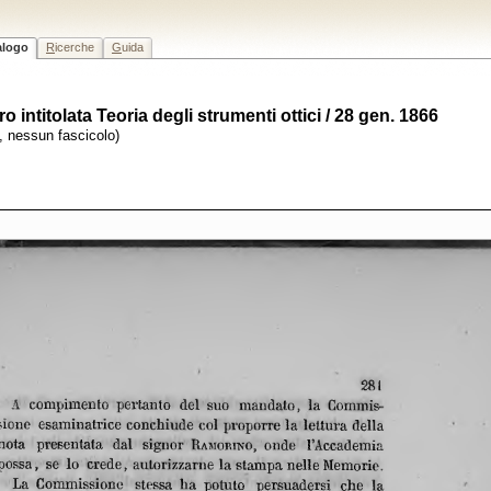
alogo
R
icerche
G
uida
ntitolata Teoria degli strumenti ottici / 28 gen. 1866
, nessun fascicolo)