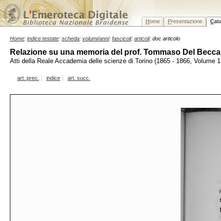
H
ome
P
resentazione
C
at
Home
:
indice testate
:
scheda
:
volumi/anni
:
fascicoli
:
articoli
: doc articolo
Relazione su una memoria del prof. Tommaso Del Beccaro i
Atti della Reale Accademia delle scienze di Torino (1865 - 1866, Volume 1
art. prec.
indice
art. succ.