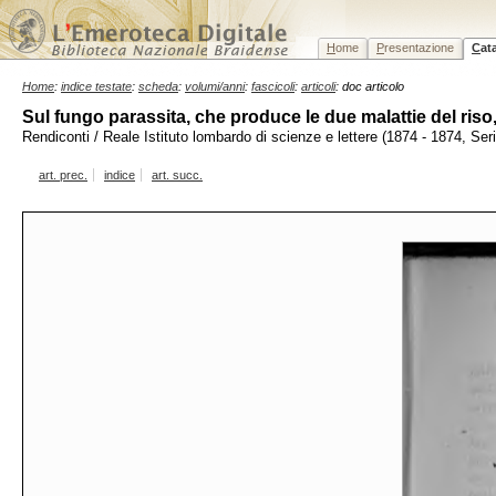
H
ome
P
resentazione
C
at
Home
:
indice testate
:
scheda
:
volumi/anni
:
fascicoli
:
articoli
: doc articolo
Sul fungo parassita, che produce le due malattie del ris
Rendiconti / Reale Istituto lombardo di scienze e lettere (1874 - 1874, Se
art. prec.
indice
art. succ.