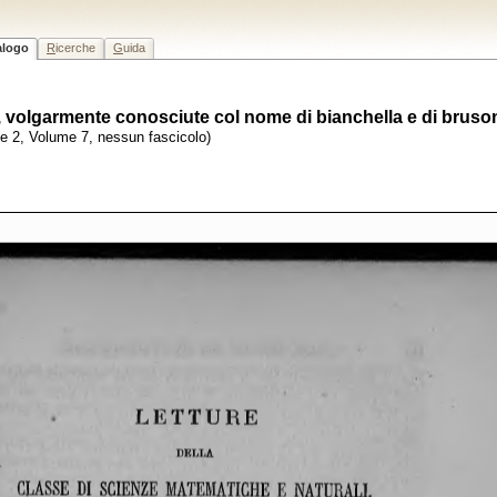
alogo
R
icerche
G
uida
o, volgarmente conosciute col nome di bianchella e di bruson
rie 2, Volume 7, nessun fascicolo)