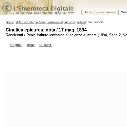
H
ome
P
resentazione
C
at
Home
:
indice testate
:
scheda
:
volumi/anni
:
fascicoli
:
articoli
: doc articolo
Cinetica epicurea: nota / 17 mag. 1894
Rendiconti / Reale Istituto lombardo di scienze e lettere (1894, Serie 2, 
art. prec.
indice
art. succ.