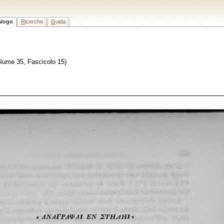
alogo
R
icerche
G
uida
Volume 35, Fascicolo 15)