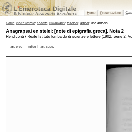
H
ome
P
resentazione
C
at
Home
:
indice testate
:
scheda
:
volumi/anni
:
fascicoli
:
articoli
: doc articolo
Anagrapsai en stelei: [note di epigrafia greca]. Nota 2
Rendiconti / Reale Istituto lombardo di scienze e lettere (1902, Serie 2, 
art. prec.
indice
art. succ.